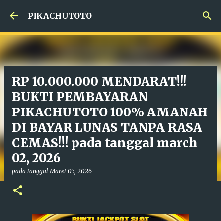
Langsung ke konten utama
PIKACHUTOTO
RP 10.000.000 MENDARAT!!!
BUKTI PEMBAYARAN
PIKACHUTOTO 100% AMANAH
DI BAYAR LUNAS TANPA RASA
CEMAS!!! pada tanggal march
02, 2026
pada tanggal
Maret 03, 2026