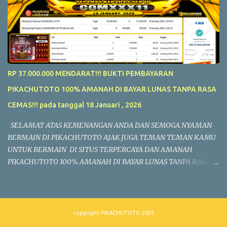
RP 37.000.000 MENDARAT!!! BUKTI PEMBAYARAN
PIKACHUTOTO 100% AMANAH DI BAYAR LUNAS TANPA RASA
CEMAS!!! pada tanggal 18 Januari , 2026
SELAMAT ATAS KEMENANGAN ANDA DAN SEMOGA NYAMAN
BERMAIN DI PIKACHUTOTO AJAK JUGA TEMAN TEMAN KAMU
UNTUK BERMAIN DI SITUS TERPERCAYA DAN AMANAH
PIKACHUTOTO 100% AMANAH DI BAYAR LUNAS TANPA RASA
CEMAS!!! 18 JANUARI 2026 RP 37.000.000
copyright PIKACHUTOTO 2025