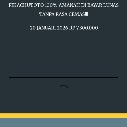
PIKACHUTOTO 100% AMANAH DI BAYAR LUNAS
TANPA RASA CEMAS!!!
20 JANUARI 2026 RP 7.300.000
K
o
m
e
n
t