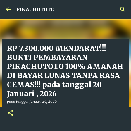
Langsung ke konten utama
PIKACHUTOTO
RP 7.300.000 MENDARAT!!!
BUKTI PEMBAYARAN
PIKACHUTOTO 100% AMANAH
DI BAYAR LUNAS TANPA RASA
CEMAS!!! pada tanggal 20
Januari , 2026
pada tanggal
Januari 20, 2026