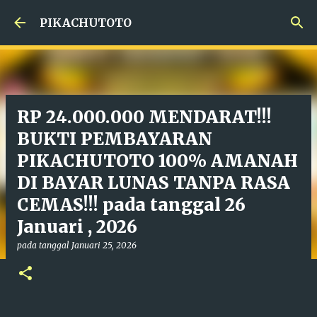
Langsung ke konten utama
PIKACHUTOTO
RP 24.000.000 MENDARAT!!!
BUKTI PEMBAYARAN
PIKACHUTOTO 100% AMANAH
DI BAYAR LUNAS TANPA RASA
CEMAS!!! pada tanggal 26
Januari , 2026
pada tanggal
Januari 25, 2026