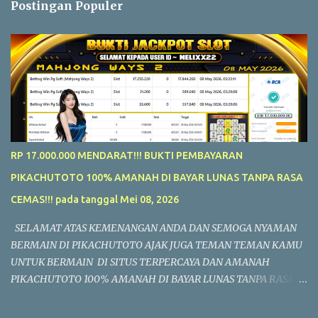
Postingan Populer
a
r
RP 17.000.000 MENDARAT!!! BUKTI PEMBAYARAN
PIKACHUTOTO 100% AMANAH DI BAYAR LUNAS TANPA RASA
CEMAS!!! pada tanggal Mei 08, 2026
SELAMAT ATAS KEMENANGAN ANDA DAN SEMOGA NYAMAN
BERMAIN DI PIKACHUTOTO AJAK JUGA TEMAN TEMAN KAMU
UNTUK BERMAIN DI SITUS TERPERCAYA DAN AMANAH
PIKACHUTOTO 100% AMANAH DI BAYAR LUNAS TANPA RASA
CEMAS!!! 08 MEI 2026 RP 17.000.000