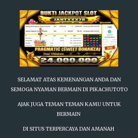
SELAMAT ATAS KEMENANGAN ANDA DAN
SEMOGA NYAMAN BERMAIN DI PIKACHUTOTO
AJAK JUGA TEMAN TEMAN KAMU UNTUK
BERMAIN
DI SITUS TERPERCAYA DAN AMANAH