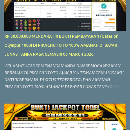
RP 30.000.000 MENDARAT!!! BUKTI PEMBAYARAN (Gates of
Olympus 1000) DI PIKACHUTOTO 100% AMANAH DI BAYAR
LUNAS TANPA RASA CEMAS!!! 05 MARCH 2026
SELAMAT ATAS KEMENANGAN ANDA DAN SEMOGA NYAMAN
BERMAIN DI PIKACHUTOTO AJAK JUGA TEMAN TEMAN KAMU
UNTUK BERMAIN DI SITUS TERPERCAYA DAN AMANAH
PIKACHUTOTO 100% AMANAH DI BAYAR LUNAS TANPA RASA
CEMAS!!! 05 MARCH 2026 RP 30.000.000