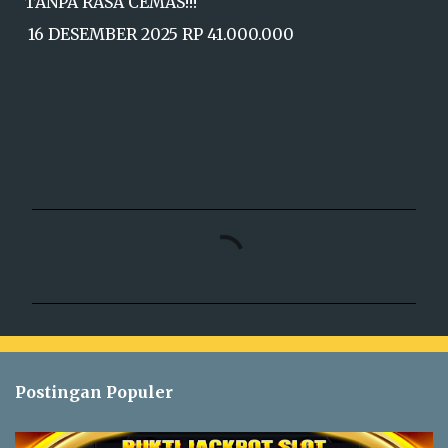
TANPA RASA CEMAS!!!
16 DESEMBER 2025 RP 41.000.000
K
o
m
e
n
t
Postingan Populer
a
r