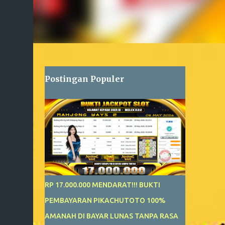
Postingan Populer
RP 17.000.000 MENDARAT!!! BUKTI
PEMBAYARAN PIKACHUTOTO 100%
AMANAH DI BAYAR LUNAS TANPA RASA