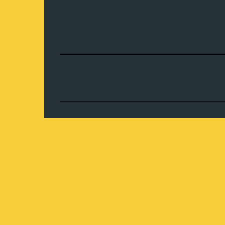
K
o
m
e
n
t
a
r