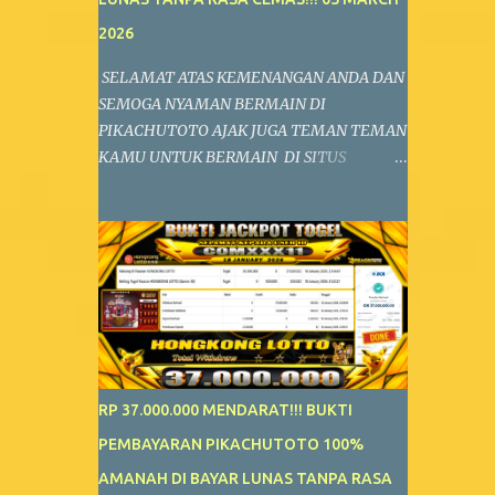
2026
SELAMAT ATAS KEMENANGAN ANDA DAN
SEMOGA NYAMAN BERMAIN DI
PIKACHUTOTO AJAK JUGA TEMAN TEMAN
KAMU UNTUK BERMAIN DI SITUS
TERPERCAYA DAN AMANAH
PIKACHUTOTO 100% AMANAH DI BAYAR
LUNAS TANPA RASA CEMAS!!! 05 MARCH
2026 RP 30.000.000
RP 37.000.000 MENDARAT!!! BUKTI
PEMBAYARAN PIKACHUTOTO 100%
AMANAH DI BAYAR LUNAS TANPA RASA