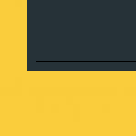
K
o
m
e
n
t
a
r