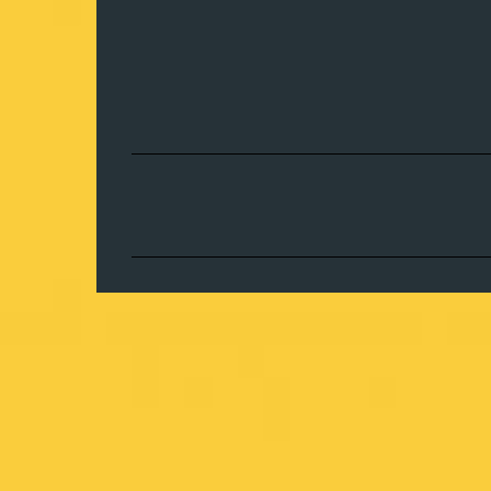
K
o
m
e
n
t
a
r