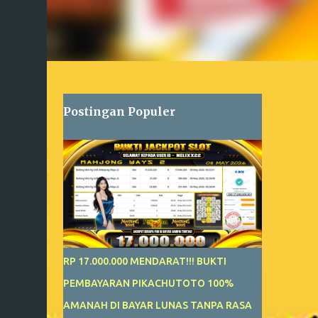
Postingan Populer
RP 17.000.000 MENDARAT!!! BUKTI
PEMBAYARAN PIKACHUTOTO 100%
AMANAH DI BAYAR LUNAS TANPA RASA