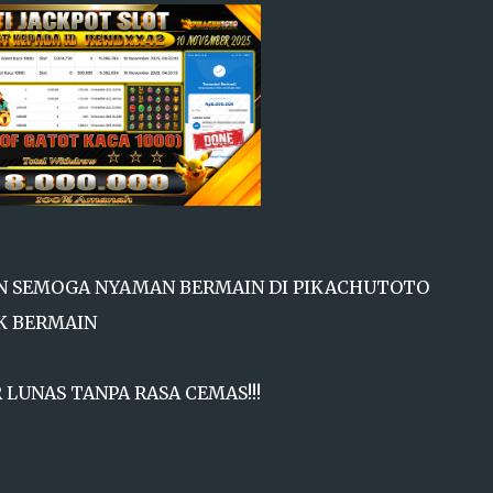
N SEMOGA NYAMAN BERMAIN DI PIKACHUTOTO
K BERMAIN
LUNAS TANPA RASA CEMAS!!!