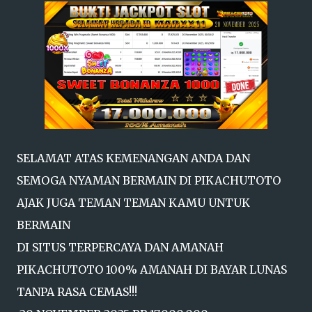
SELAMAT ATAS KEMENANGAN ANDA DAN
SEMOGA NYAMAN BERMAIN DI PIKACHUTOTO
AJAK JUGA TEMAN TEMAN KAMU UNTUK
BERMAIN
DI SITUS TERPERCAYA DAN AMANAH
PIKACHUTOTO 100% AMANAH DI BAYAR LUNAS
TANPA RASA CEMAS!!!