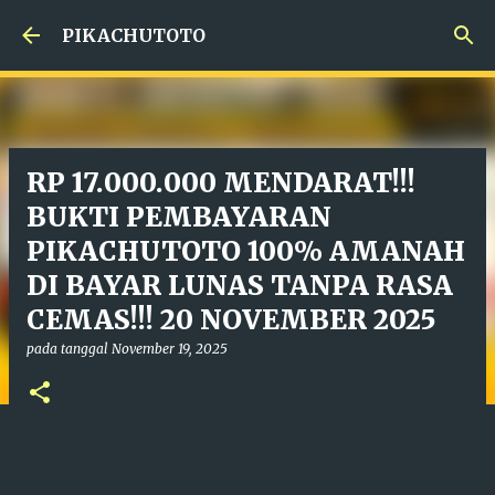
Langsung ke konten utama
PIKACHUTOTO
RP 17.000.000 MENDARAT!!!
BUKTI PEMBAYARAN
PIKACHUTOTO 100% AMANAH
DI BAYAR LUNAS TANPA RASA
CEMAS!!! 20 NOVEMBER 2025
pada tanggal
November 19, 2025