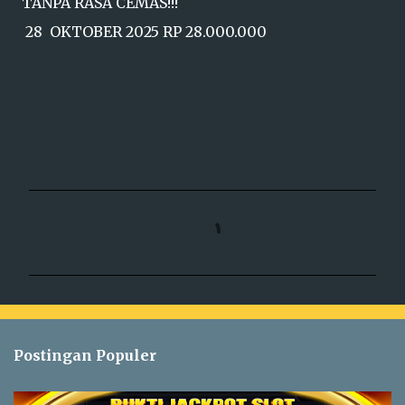
TANPA RASA CEMAS!!!
28 OKTOBER 2025 RP 28.000.000
K
o
m
e
n
t
Postingan Populer
a
r