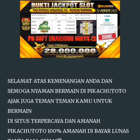
SELAMAT ATAS KEMENANGAN ANDA DAN
SEMOGA NYAMAN BERMAIN DI PIKACHUTOTO
AJAK JUGA TEMAN TEMAN KAMU UNTUK
BERMAIN
DI SITUS TERPERCAYA DAN AMANAH
PIKACHUTOTO 100% AMANAH DI BAYAR LUNAS