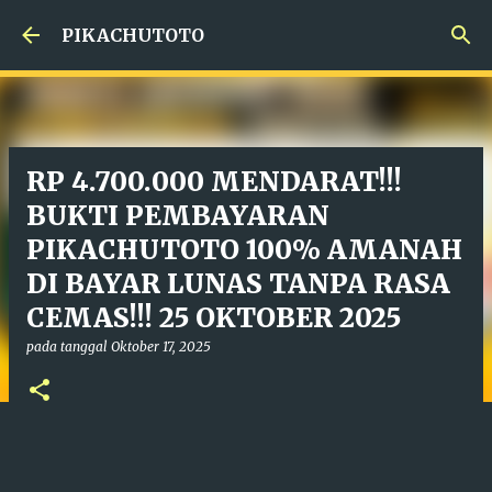
Langsung ke konten utama
PIKACHUTOTO
RP 4.700.000 MENDARAT!!!
BUKTI PEMBAYARAN
PIKACHUTOTO 100% AMANAH
DI BAYAR LUNAS TANPA RASA
CEMAS!!! 25 OKTOBER 2025
pada tanggal
Oktober 17, 2025