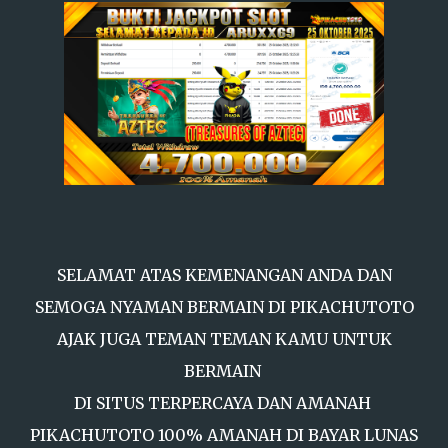
SELAMAT ATAS KEMENANGAN ANDA DAN
SEMOGA NYAMAN BERMAIN DI PIKACHUTOTO
AJAK JUGA TEMAN TEMAN KAMU UNTUK
BERMAIN
DI SITUS TERPERCAYA DAN AMANAH
PIKACHUTOTO 100% AMANAH DI BAYAR LUNAS