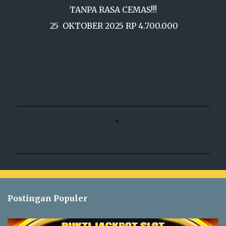
TANPA RASA CEMAS!!!
25 OKTOBER 2025 RP 4.700.000
K
o
m
e
n
t
Postingan Populer
a
r